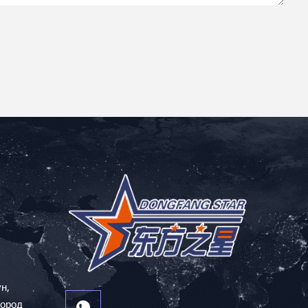
н,
город