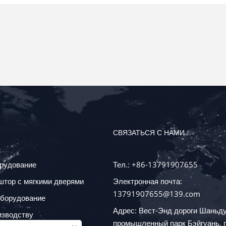
СВЯЗАТЬСЯ С НАМИ
орудование
Тел.: +86-13791907655
тор с мягкими дверями
Электронная почта:
13791907655@139.com
оборудование
Адрес: Вест-Энд дороги Шаньду
изводству
промышленный парк Бэйгуань, 